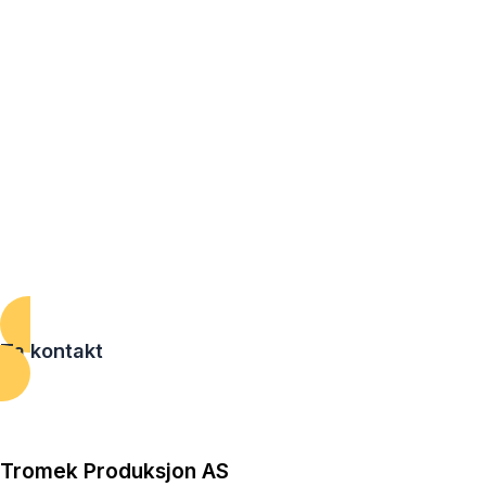
programmeringssystem som leser filer fra en rekke
formater, inkludert DXF og STEP. Standard plateformater
som støttes av maskinen inkluderer 1000×2000 mm,
1250×2500 mm og 1500x3000mm.
Med et roterbart verktøyhode har maskinen muligheten til
å stans ut et bredt spekter av former basert på geometri
fra DAK-program. Dette gjør det mulig å produsere
detaljerte komponenter og deler med høy presisjon og
kompleksitet.
Ta kontakt
Tromek Produksjon AS