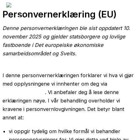
Hopp
Personvernerklæring (EU)
rett
Main
til
Menu
Denne personvernerklæringen ble sist oppdatert 10.
innholdet
november 2025 og gjelder statsborgere og lovlige
fastboende i Det europeiske økonomiske
samarbeidsområdet og Sveits.
I denne personvernerklæringen forklarer vi hva vi gjør
med opplysningene vi innhenter om deg via
https://tromek.no
. Vi anbefaler deg å lese denne
erklæringen nøye. I vår behandling overholder vi
kravene i personvernlovgivningen. Det betyr blant
annet at:
vi oppgir tydelig om hvilke formål vi behandler
personopplysninger for. Vi gjør dette ved hjelp av