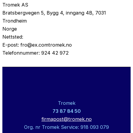
Tromek AS
Bratsbergvegen 5, Bygg 4, inngang 4B, 7031
Trondheim
Norge
Nettsted:
https://tromek.no
E-post:
fro@
ex.com
tromek.no
Telefonnummer: 924 42 972
Tromek
73 87 84 50
firmapost@tromek.no
Org. nr Tromek Service: 918 093 079